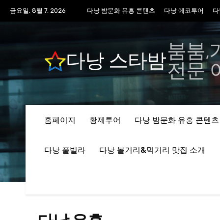
금요일, 8월 7, 2026
다낭 밤문화 유흥 콘텐츠
다낭 에코투어
다
붐붐,
다낭 스타밤
전문 
홈페이지
황제투어
다낭 밤문화 유흥 콘텐츠
다낭 풀빌라
다낭 볼거리&먹거리 맛집 소개