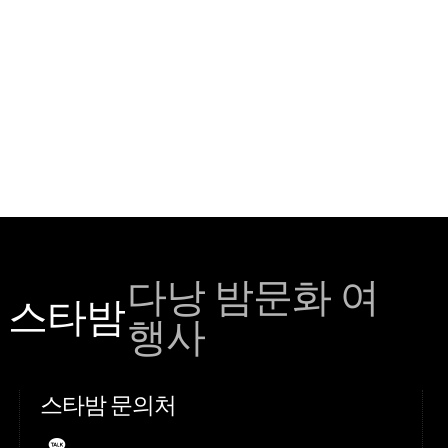
다낭 밤문화 여
 스타밤
행사
스타밤 문의처