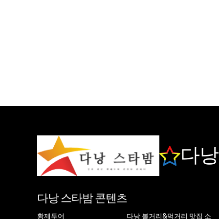
다낭
다낭 스타밤 콘텐츠
황제투어
다낭 볼거리&먹거리 맛집 소